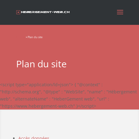
Accueil
»
Plan du site
Plan du site
<script type="application/ld+json"> { "@context" :
"http://schema.org", "@type" : "WebSite", "name" : "Hébergement
web", "alternateName" : "HeberGement web", "url" :
"https://www.hebergement-web.ch" }</script>
Accès données